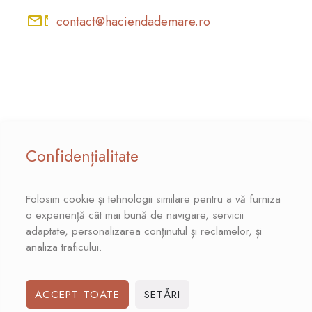
contact@haciendademare.ro
Confidențialitate
Folosim cookie și tehnologii similare pentru a vă furniza
o experiență cât mai bună de navigare, servicii
adaptate, personalizarea conținutul și reclamelor, și
analiza traficului.
ACCEPT TOATE
SETĂRI
© 2026
Hacienda de Mare